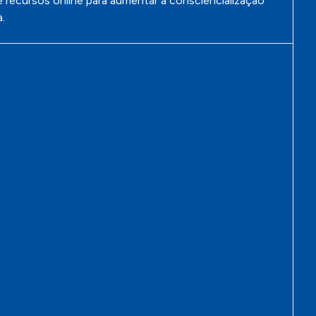
 recursos online para aumentar a consciencialização
.