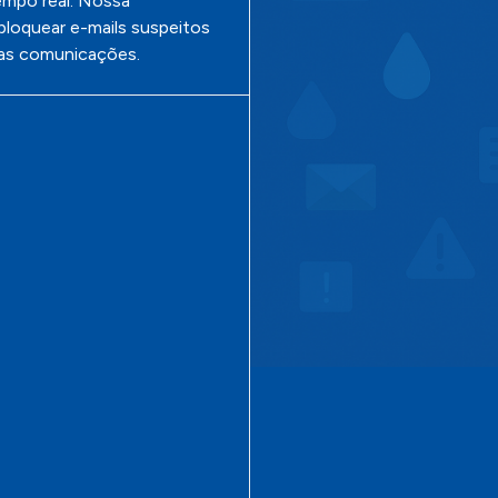
empo real. Nossa
e bloquear e-mails suspeitos
uas comunicações.