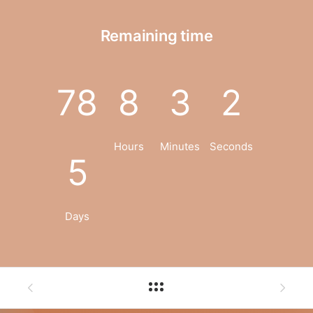
Remaining time
78
8
3
1
Hours
Minutes
Second
5
Days