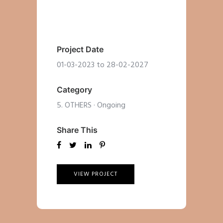
Project Date
01-03-2023 to 28-02-2027
Category
5. OTHERS
·
Ongoing
Share This
VIEW PROJECT