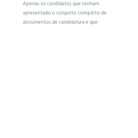
Apenas os candidatos que tenham
apresentado o conjunto completo de
documentos de candidatura e que
mostram evidências de ter o perfil
mínimo exigido serão admitidos. O
método de seleção terá em conta a
classificação final da Licenciatura (50%) e
a avaliação Curriculum Vitae (50%). Em
caso de dúvidas, poderá ser realizada uma
entrevista que, neste caso, decorrerá em
inglês, cuja convocatória será realizada
por correio eletrónico.
O júri será composto pela Doutora Zita
Maria Almeida do Vale, Professora