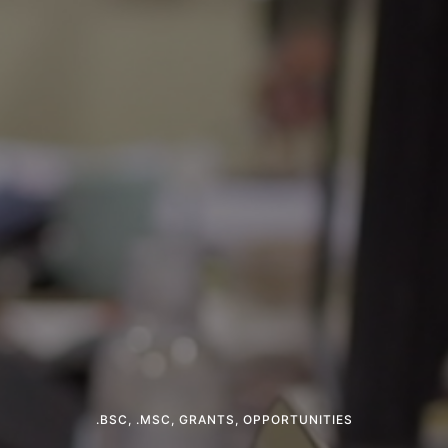
.BSC
,
.MSC
,
GRANTS
,
OPPORTUNITIES