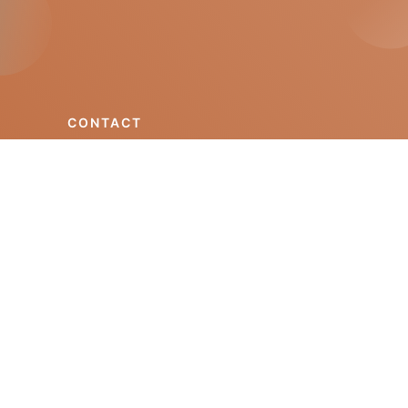
CONTACT
Get in touch
mgt@isep.ipp.pt
+351 228 340 511